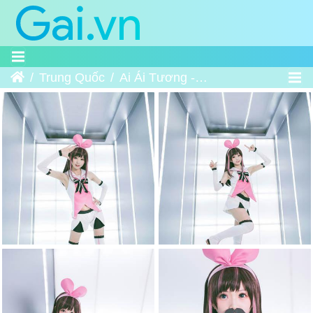
Trang chủ
Trung Quốc
Ai Ái Tương - 人工ai爱酱