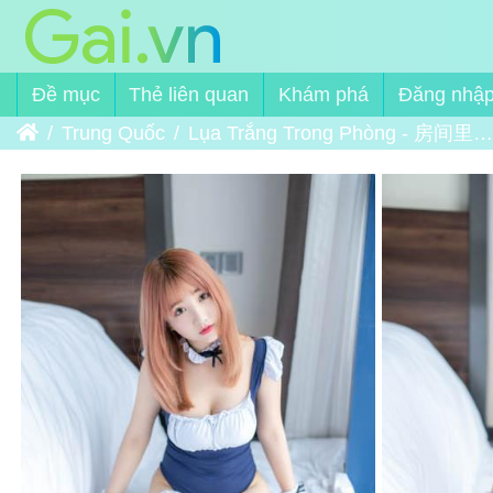
Đề mục
Thẻ liên quan
Khám phá
Đăng nhậ
Trang chủ
Trung Quốc
Lụa Trắng Trong Phòng - 房间里的白丝