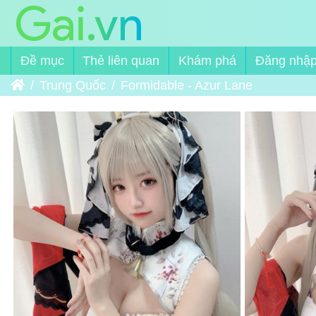
Đề mục
Thẻ liên quan
Khám phá
Đăng nhậ
Trang chủ
Trung Quốc
Formidable - Azur Lane