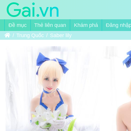
Đề mục
Thẻ liên quan
Khám phá
Đăng nhậ
Trang chủ
Trung Quốc
Saber lily