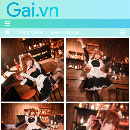
Trang chủ
Trung Quốc
Soryu Asuka Langley