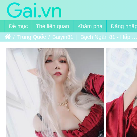
Đề mục
Thẻ liên quan
Khám phá
Đăng nhậ
Trang chủ
Trung Quốc
Baiyin81｜ Bạch Ngân 81 - Hấp Huyết Quỷ Hoàng Gia