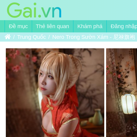
Đề mục
Thẻ liên quan
Khám phá
Đăng nhậ
Trang chủ
Trung Quốc
Nero Trong Sườn Xám - 尼禄旗袍