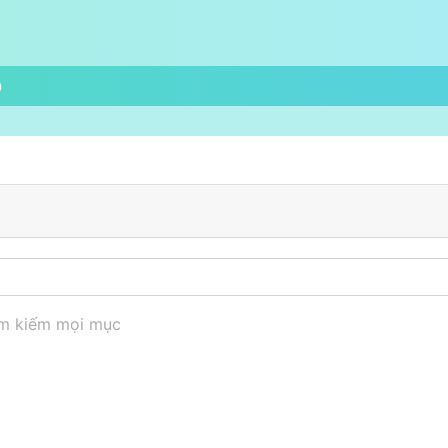
p
m kiếm mọi mục