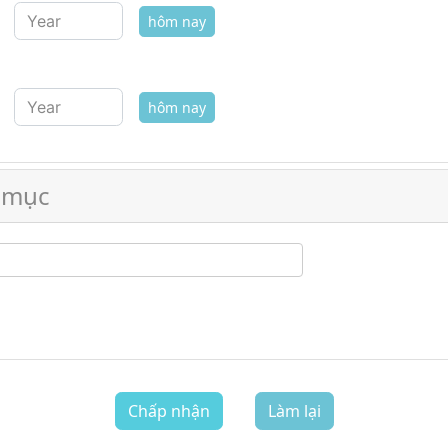
hôm nay
hôm nay
ề mục