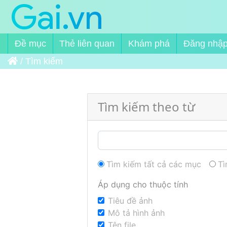
Đề mục
Thẻ liên quan
Khám phá
Đăng nhậ
Trang chủ
/
Tìm kiếm
Tìm kiếm theo từ
Tìm kiếm tất cả các mục
Tì
Áp dụng cho thuộc tính
Tiêu đề ảnh
Mô tả hình ảnh
Tên file