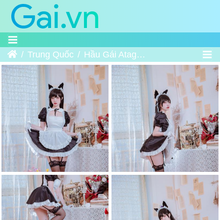
Trang chủ
Trung Quốc
Hầu Gái Atago - 爱宕女仆