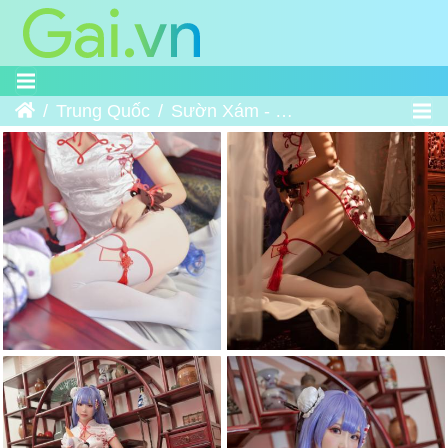
Trang chủ
Trung Quốc
Sườn Xám - 旗袍COS