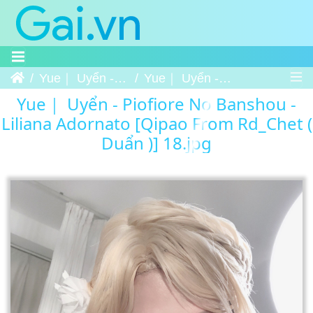
Trang chủ
Yue｜ Uyển - Piofiore No Banshou - Liliana Adornato [Qipao From Rd_Chet ( Duẩn )]
Yue｜ Uyển - Piofiore No Banshou - Liliana Adornato [Qipao From Rd Chet ( Duẩn )] 18
Yue｜ Uyển - Piofiore No Banshou -
Liliana Adornato [Qipao From Rd_Chet (
Duẩn )] 18.jpg