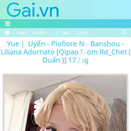
Trang chủ
Yue｜ Uyển - Piofiore No Banshou - Liliana Adornato [Qipao From Rd_Chet ( Duẩn )]
Yue｜ Uyển - Piofiore No Banshou - Liliana Adornato [Qipao From Rd Chet ( Duẩn )] 17
Yue｜ Uyển - Piofiore No Banshou -
Liliana Adornato [Qipao From Rd_Chet (
Duẩn )] 17.jpg