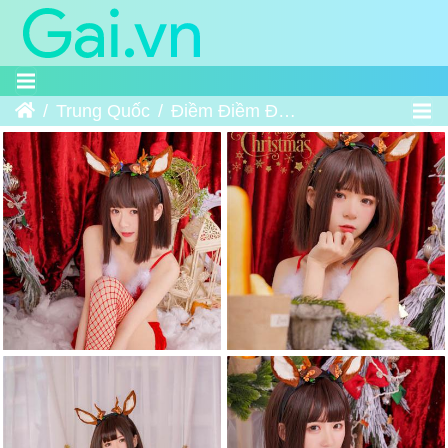
Trang chủ
Trung Quốc
Điềm Điềm Đích Tiểu Mi Lộc - 甜甜的小麋鹿