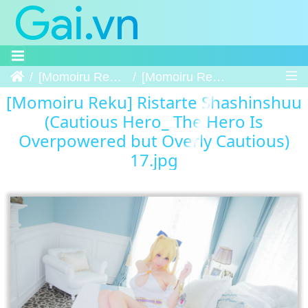
Trang chủ
[Momoiru Reku] Ristarte Shashinshuu (Cautious Hero_ The Hero Is Overpowered but Overly Cautious)
[Momoiru Reku] Ristarte Shashinshuu (Cautious Hero The Hero Is Overpowered but Overly Cautious) 17
[Momoiru Reku] Ristarte Shashinshuu
(Cautious Hero_ The Hero Is
Overpowered but Overly Cautious)
17.jpg