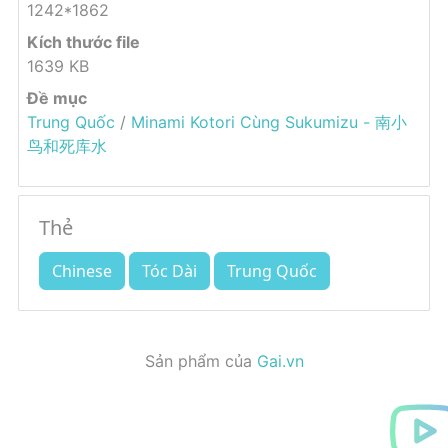
1242*1862
Kích thước file
1639 KB
Đề mục
Trung Quốc
/
Minami Kotori Cùng Sukumizu - 南小
鸟和死库水
Thẻ
Chinese
Tóc Dài
Trung Quốc
Sản phẩm của
Gai.vn