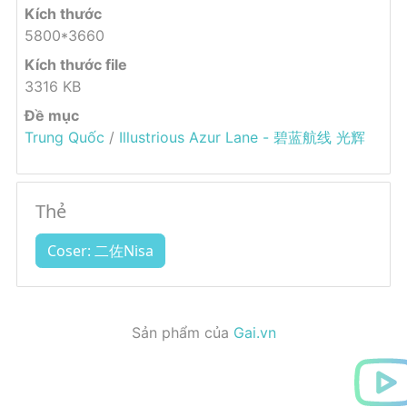
Kích thước
5800*3660
Kích thước file
3316 KB
Đề mục
Trung Quốc
/
Illustrious Azur Lane - 碧蓝航线 光辉
Thẻ
Coser: 二佐Nisa
Sản phẩm của
Gai.vn