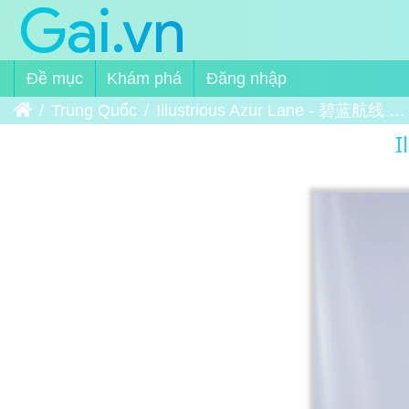
Đề mục
Khám phá
Đăng nhập
Trang chủ
Trung Quốc
Illustrious Azur Lane - 碧蓝航线 光辉
I