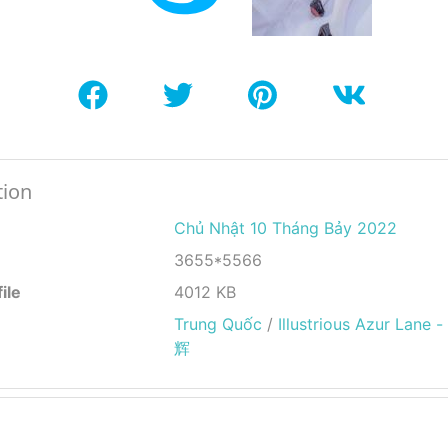
tion
Chủ Nhật 10 Tháng Bảy 2022
3655*5566
ile
4012 KB
Trung Quốc
/
Illustrious Azur Lan
辉