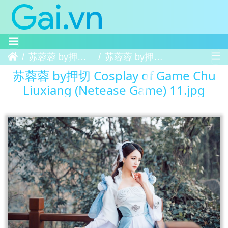
Trang chủ
苏蓉蓉 by押切 Cosplay of Game Chu Liuxiang (Netease Game)
苏蓉蓉 by押切 Cosplay of Game Chu Liuxiang (Netease Game) 11
苏蓉蓉 by押切 Cosplay of Game Chu
Liuxiang (Netease Game) 11.jpg