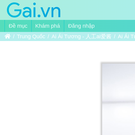
Đề mục
Khám phá
Đăng nhập
Trang chủ
Trung Quốc
Ai Ái Tương - 人工ai爱酱
Ai Ái