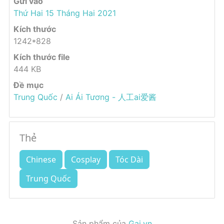
Gửi vào
Thứ Hai 15 Tháng Hai 2021
Kích thước
1242*828
Kích thước file
444 KB
Đề mục
Trung Quốc
/
Ai Ái Tương - 人工ai爱酱
Thẻ
Chinese
Cosplay
Tóc Dài
Trung Quốc
Sản phẩm của
Gai.vn