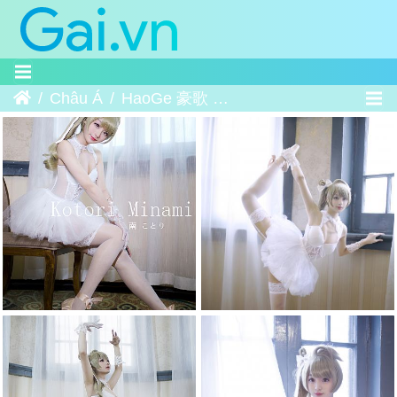
Trang chủ
Châu Á
HaoGe 豪歌 ー Kotori Minami