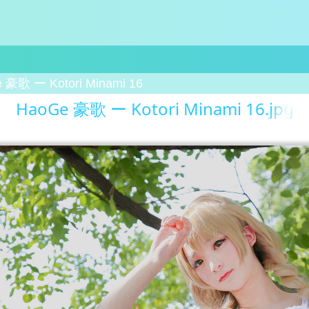
 豪歌 ー Kotori Minami 16
HaoGe 豪歌 ー Kotori Minami 16.jpg