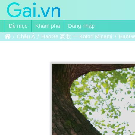
Đề mục
Khám phá
Đăng nhập
Trang chủ
Châu Á
HaoGe 豪歌 ー Kotori Minami
HaoGe