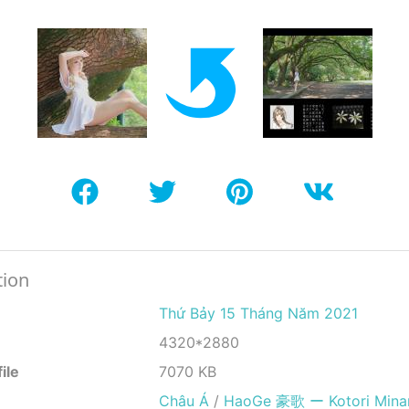
tion
Thứ Bảy 15 Tháng Năm 2021
4320*2880
ile
7070 KB
Châu Á
/
HaoGe 豪歌 ー Kotori Mina