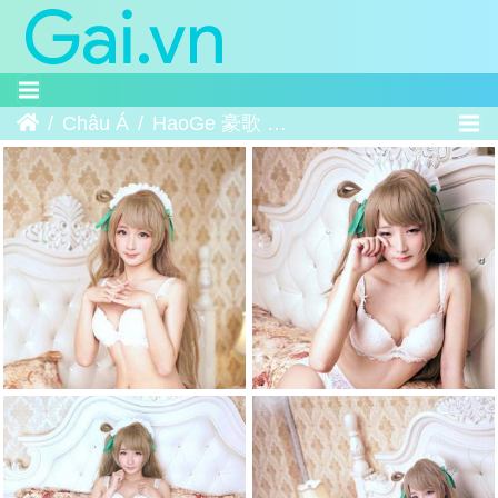
Trang chủ
Châu Á
HaoGe 豪歌 ー Kotori Minami