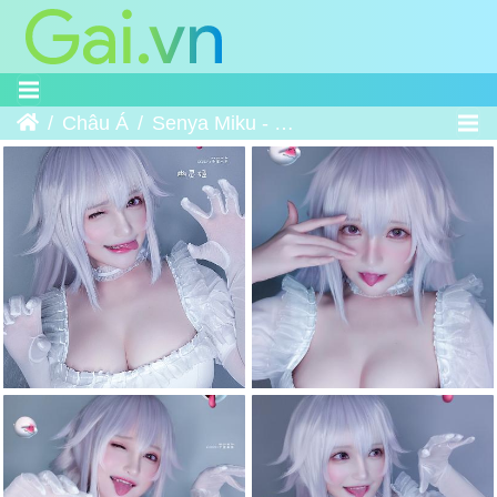
Trang chủ
Châu Á
Senya Miku - Boosette