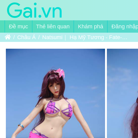
Đề mục
Thẻ liên quan
Khám phá
Đăng nhậ
Trang chủ
Châu Á
Natsumi｜ Hạ Mỹ Tương - Fate-Grand Order - Scáthach (Assassin)