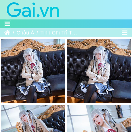
Trang chủ
Châu Á
Tinh Chi Trì Trì - Hoshilily｜星之迟迟 - Bishoujo Mangekyou - Kagarino Kirie (School Uniform ver.)