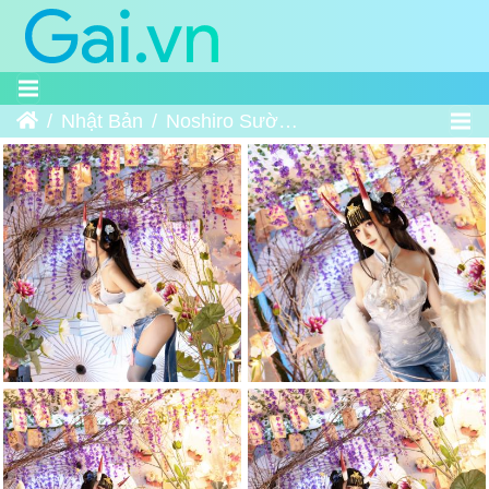
Home
Nhật Bản
Noshiro Sườn Xám