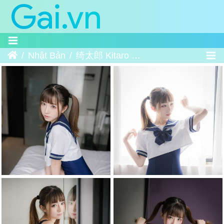
Trang chủ
Nhật Bản
绮太郎 Kitaro - Đồ Bơi Jk - 泳装JK