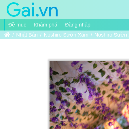
Đề mục
Khám phá
Đăng nhập
Trang chủ
Nhật Bản
Noshiro Sườn Xám
Noshiro Sườn