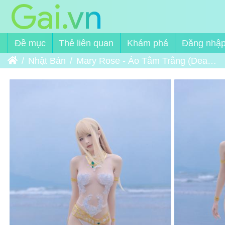
Đề mục
Thẻ liên quan
Khám phá
Đăng nhậ
Trang chủ
Nhật Bản
Mary Rose - Áo Tắm Trắng (Dead or Alive)