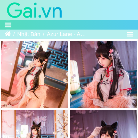
Home
Nhật Bản
Azur Lane - Atago