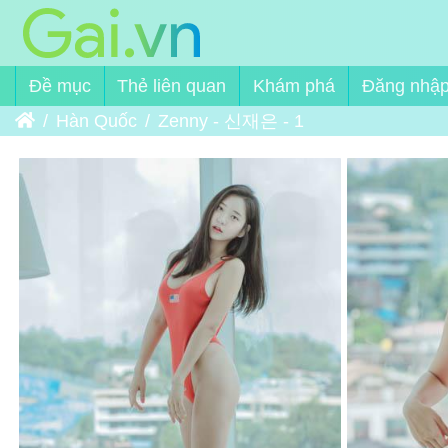
Đề mục
Thẻ liên quan
Khám phá
Đăng nhậ
Trang chủ
Hàn Quốc
Zenny - 신재은 - 1