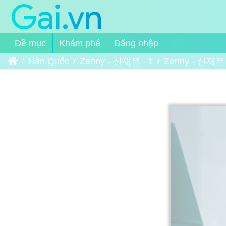
Đề mục
Khám phá
Đăng nhập
Trang chủ
Hàn Quốc
Zenny - 신재은 - 1
Zenny - 신재은 -