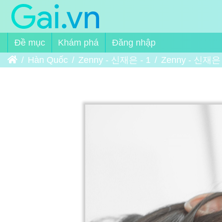
Đề mục
Khám phá
Đăng nhập
Trang chủ
Hàn Quốc
Zenny - 신재은 - 1
Zenny - 신재은 -