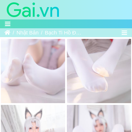
Trang chủ
Nhật Bản
Bạch Ti Hồ Đào - Naraka Bladepoint