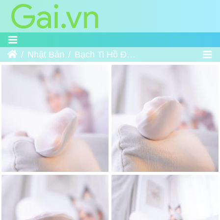
Trang chủ
Nhật Bản
Bạch Ti Hồ Đào - Naraka Bladepoint