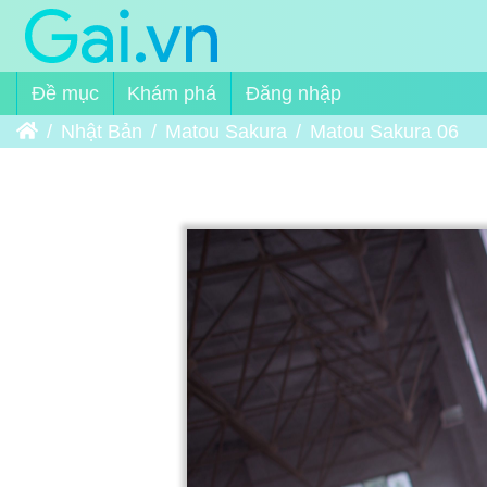
Đề mục
Khám phá
Đăng nhập
Trang chủ
Nhật Bản
Matou Sakura
Matou Sakura 06