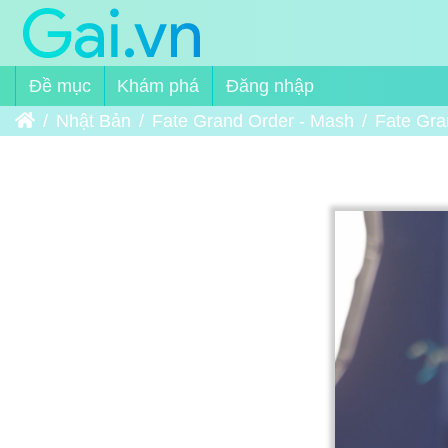
Đề mục
Khám phá
Đăng nhập
Trang chủ
Nhật Bản
Fate Grand Order - Mash
Fate Gra