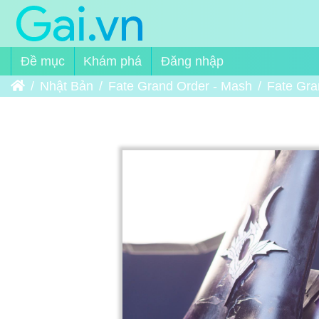
Đề mục
Khám phá
Đăng nhập
Trang chủ
Nhật Bản
Fate Grand Order - Mash
Fate Gra