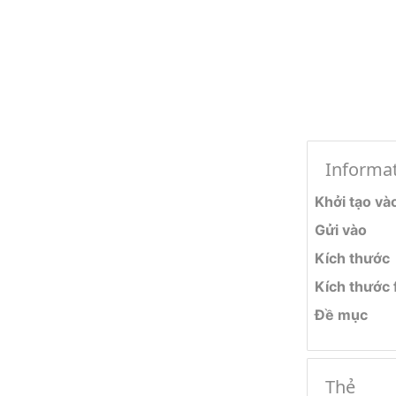
Informa
Khởi tạo và
Gửi vào
Kích thước
Kích thước f
Đề mục
Thẻ