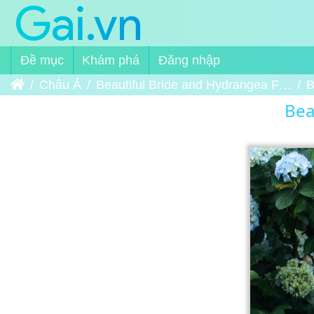
Đề mục
Khám phá
Đăng nhập
Trang chủ
Châu Á
Beautiful Bride and Hydrangea Flowers
B
Bea