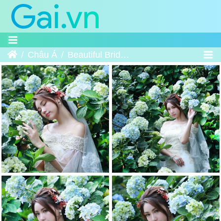
Trang chủ
Châu Á
Beautiful Bride and Hydrangea Flowers