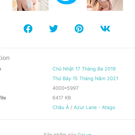
tion
o
Chủ Nhật 17 Tháng Ba 2019
Thứ Bảy 15 Tháng Năm 2021
4000*5997
ile
6417 KB
Châu Á
/
Azur Lane - Atago
Sản phẩm của
Gai.vn