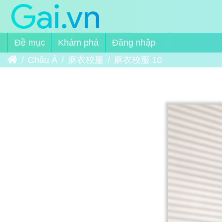
Đề mục
Khám phá
Đăng nhập
Trang chủ
Châu Á
麻衣校服
麻衣校服 10