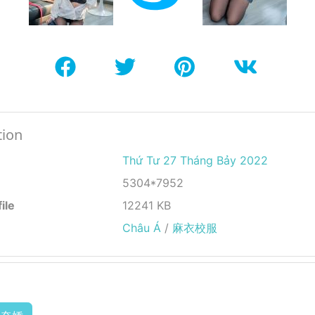
tion
Thứ Tư 27 Tháng Bảy 2022
5304*7952
ile
12241 KB
Châu Á
/
麻衣校服