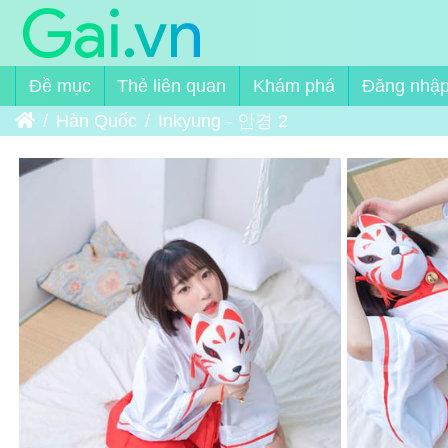
Đề mục
Thẻ liên quan
Khám phá
Đăng nhậ
Trang chủ
Hàn Quốc
Inkyung - 인경 2