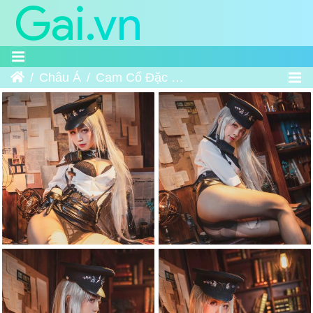
Trang chủ
Châu Á
Cam Cổ Đặc - 甘古特