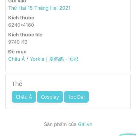
Gửi vào
Thứ Hai 15 Tháng Hai 2021
Kích thước
6240*4160
Kích thước file
9740 KB
Đề mục
Châu Á
/
Yorkie｜夏鸽鸽 - 女忍
Thẻ
Châu Á
Cosplay
Tóc Dài
Sản phẩm của
Gai.vn