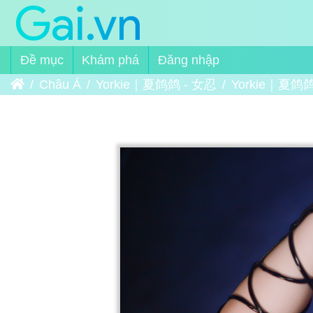
Đề mục
Khám phá
Đăng nhập
Trang chủ
Châu Á
Yorkie｜夏鸽鸽 - 女忍
Yorkie｜夏鸽鸽