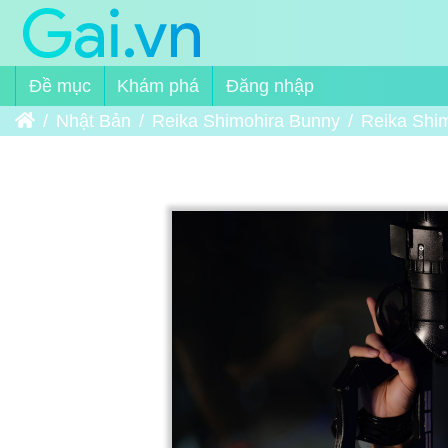
Đề mục
Khám phá
Đăng nhập
Trang chủ
Nhật Bản
Reika Shimohira Bunny
Reika Shi