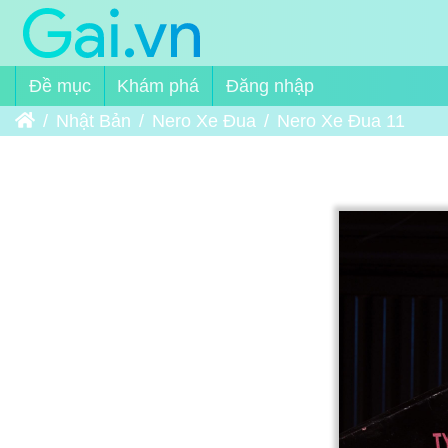
Đề mục
Khám phá
Đăng nhập
Trang chủ
Nhật Bản
Nero Xe Đua
Nero Xe Đua 11