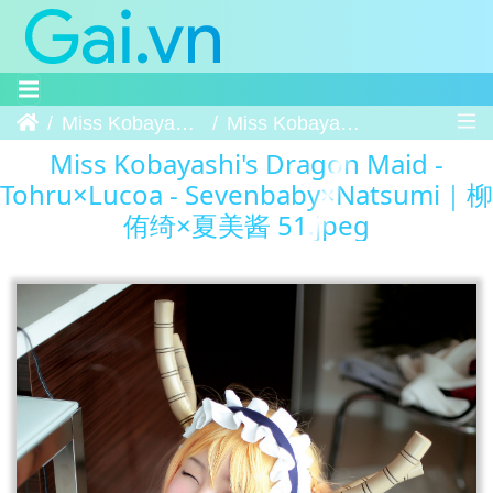
Trang chủ
Miss Kobayashi's Dragon Maid - Tohru×Lucoa - Sevenbaby×Natsumi｜柳侑绮×夏美酱
Miss Kobayashi's Dragon Maid - Tohru×Lucoa - Sevenbaby×Natsumi｜柳侑绮×夏美酱 51
Miss Kobayashi's Dragon Maid -
Tohru×Lucoa - Sevenbaby×Natsumi｜柳
侑绮×夏美酱 51.jpeg