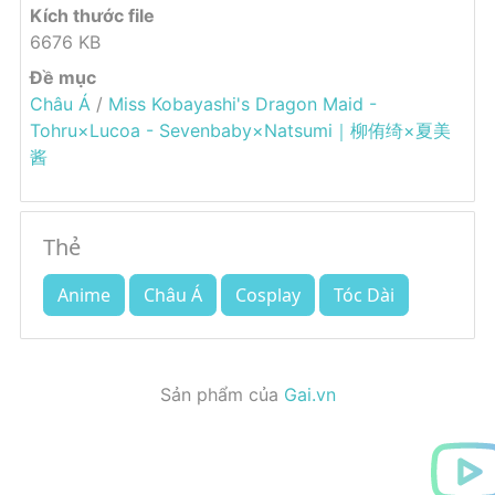
Kích thước file
6676 KB
Đề mục
Châu Á
/
Miss Kobayashi's Dragon Maid -
Tohru×Lucoa - Sevenbaby×Natsumi｜柳侑绮×夏美
酱
Thẻ
Anime
Châu Á
Cosplay
Tóc Dài
Sản phẩm của
Gai.vn